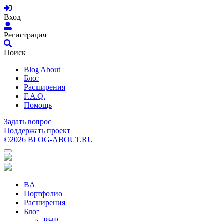
Вход
Регистрация
Поиск
Blog About
Блог
Расширения
F.A.Q.
Помощь
Задать вопрос
Поддержать проект
©2026 BLOG-ABOUT.RU
BA
Портфолио
Расширения
Блог
PHP