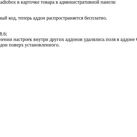
diobox в карточке товара в административной панели
й код, теперь аддон распространяется бесплатно.
8.6;
ении настроек внутри других аддонов удалялись поля в аддоне C
дон поверх установленного.