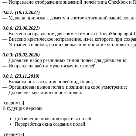
— Исправлено отображение значений полей типа Checkbox и Ra
0.0.7: (19.12.2021)
— Удалена привязка к домену и соответствующий зашифрованны
0.0.6: (23.06.2021)
— Внесено исправление для совместимости с JoomShopping 4.1
— Внесено критическое исправление, из-за которого при сохран
— Устранена ошибка, возникающая при попытке установить ад
0.0.3: (15.02.2020)
— Добавлен набор различных типов полей для добавления;
— Исправлена работа мультиязычных полей.
0.0.1: (23.11.2019)
— Возможность создания полей вида input;
— Организован вывод поля в позиции на свое усмотрение;
— Добавлена мультиязычность полей.
[свернуть]
В будущих версиях
Добавление поля повторителя полей;
Переработка окна создания полей.
[свернуть]