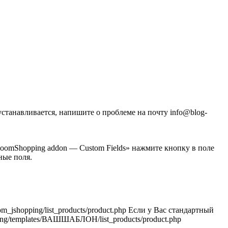
станавливается, напишите о проблеме на почту info@blog-
omShopping addon — Custom Fields» нажмите кнопку в поле
ные поля.
shopping/list_products/product.php Если у Вас стандартный
ng/templates/ВАШШАБЛОН/list_products/product.php