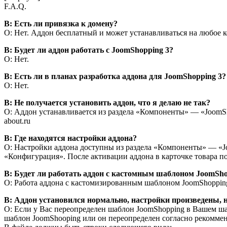
F.A.Q.
В: Есть ли привязка к домену?
О: Нет. Аддон бесплатный и может устанавливаться на любое 
В: Будет ли аддон работать с JoomShopping 3?
О: Нет.
В: Есть ли в планах разработка аддона для JoomShopping 3?
О: Нет.
В: Не получается установить аддон, что я делаю не так?
О: Аддон устанавливается из раздела «Компоненты» — «JoomSho
about.ru
В: Где находятся настройки аддона?
О: Настройки аддона доступны из раздела «Компоненты» — «J
«Конфигурация». После активации аддона в карточке товара поя
В: Будет ли работать аддон с кастомным шаблоном JoomSh
О: Работа аддона с кастомизированным шаблоном JoomShopping 
В: Аддон установился нормально, настройки произведены, н
О: Если у Вас переопределен шаблон JoomShopping в Вашем шаб
шаблон JoomShooping или он переопределен согласно рекомменд