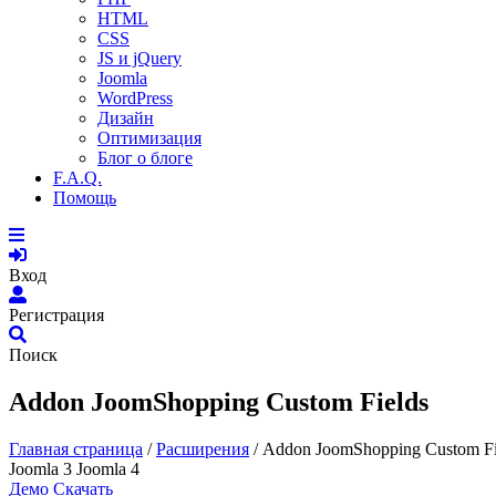
HTML
CSS
JS и jQuery
Joomla
WordPress
Дизайн
Оптимизация
Блог о блоге
F.A.Q.
Помощь
Вход
Регистрация
Поиск
Addon JoomShopping Custom Fields
Главная страница
/
Расширения
/
Addon JoomShopping Custom Fi
Joomla 3
Joomla 4
Демо
Скачать