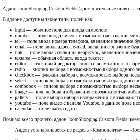
Аддон JoomShopping Custom Fields (дополнительные поля) — эт
В аддоне доступны такие типы полей как:
input — обычное поле для ввода символов;
number — поле ввода чисел с возможностью задания мини
tel — поле ввода номера телефона, введенное значение буд
email — поле ввода адреса e-mail, введенное значение буд
link — поле ввода ссылки на вебресурс, введенное значени
textarea — обычная область ввода текста;
editor — текстовый редактор Joomla с возможностью форм
radio — кнопки выбора с возможностью выбора одного зн
checkbox — флажки выбора с возможностью выбора неско
select — список выбора с возможностью выбора одного з
combobox — список выбора с возможностью выбора неск
image — поле выбора изображения с возможностью добав
gallery — поле выбора набора изображений с возможност
youtube — поле видео с канала Youtube, в данное поле н
calendar — поле выбора даты.
Помимо всего прочего, аддон JoomShopping Custom Fields имее
Аддон устанавливается из раздела «Компоненты» — «Joo