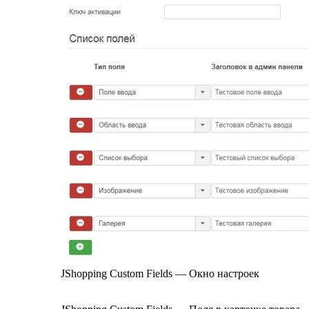
JShopping Custom Fields — Окно настроек