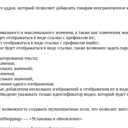
о аддон, который позволяет добавлять товарам неограниченное 
мального и максимального значения, а также шаг изменения зна
ет отображаться в виде ссылки с префиксом tel:;
ет отображаться в виде ссылки с префиксом mailto:;
е будет отображаться в виде ссылки, также возможно задать пара
атирования текста;
ачения;
льких значений;
начения;
ольких значений;
ления одного изображения;
ью добавления нескольких изображений и отображения их в виде
еобходимо указывать только идентификатор видео, который будет 
т возможность создавать мультиязычные поля, что позволит запол
mShopping» — «Установка и обновление».