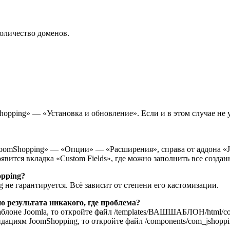
количество доменов.
pping» — «Установка и обновление». Если и в этом случае не у
oomShopping» — «Опции» — «Расширения», справа от аддона «Jo
вится вкладка «Custom Fields», где можно заполнить все создан
opping?
не гарантируется. Всё зависит от степени его кастомизации.
о результата никакого, где проблема?
лоне Joomla, то откройте файл /templates/ВАШШАБЛОН/html/com_j
ациям JoomShopping, то откройте файл /components/com_jshoppi