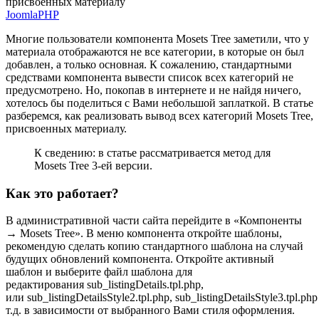
присвоенных материалу
Joomla
PHP
Многие пользователи компонента Mosets Tree заметили, что у
материала отображаются не все категории, в которые он был
добавлен, а только основная. К сожалению, стандартными
средствами компонента вывести список всех категорий не
предусмотрено. Но, покопав в интернете и не найдя ничего,
хотелось бы поделиться с Вами небольшой заплаткой. В статье
разберемся, как реализовать вывод всех категорий Mosets Tree,
присвоенных материалу.
К сведению: в статье рассматривается метод для
Mosets Tree 3-ей версии.
Как это работает?
В административной части сайта перейдите в «Компоненты
→ Mosets Tree». В меню компонента откройте шаблоны,
рекомендую сделать копию стандартного шаблона на случай
будущих обновлений компонента. Откройте активный
шаблон и выберите файл шаблона для
редактирования sub_listingDetails.tpl.php,
или sub_listingDetailsStyle2.tpl.php, sub_listingDetailsStyle3.tpl.php
т.д. в зависимости от выбранного Вами стиля оформления.