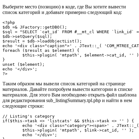
Выберите место (позицию) в коде, где Вы хотите вывести
список категорий и добавьте примерно следующий код:
<?php

$db =& JFactory::getDBO();

$sql = "SELECT `cat_id` FROM #__mt_cl WHERE `link_id` =
$db->setQuery($sql);

$result = $db->loadObjectList();

echo '<div class="caption">' . JText::_( 'COM_MTREE_CAT
foreach ($result as $element) {

	$this->plugin( 'mtpath', $element->cat_id, '' );

}

unset ($element);

echo '</div>';

?>
Таким образом мы вывели список категорий на странице
материалов. Давайте попробуем вывести категории в списке
материалов. Для этого Вам необходимо открыть файл шаблона
для редактирования sub_listingSummary.tpl.php и найти в нем
следующие строки:
// Listing's category

if($this->task <> 'listcats' && $this->task <> '' ) {

	echo '<div class="category"><span>' . JText::_( 'COM_MTREE_CATEGORY' ) . ':</span>';

	$this->plugin( 'mtpath', $link->cat_id, '' );

	echo '</div>';
