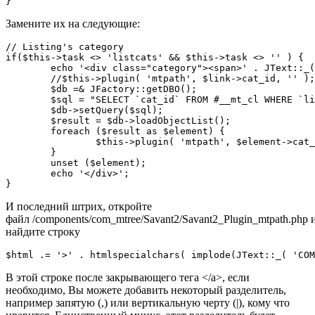
}
Замените их на следующие:
// Listing's category

if($this->task <> 'listcats' && $this->task <> '' ) {

	echo '<div class="category"><span>' . JText::_( 'COM_MTREE_CATEGORY' ) . ':</span>';

	//$this->plugin( 'mtpath', $link->cat_id, '' );

	$db =& JFactory::getDBO();

	$sql = "SELECT `cat_id` FROM #__mt_cl WHERE `link_id` = {$link->link_id}";

	$db->setQuery($sql);

	$result = $db->loadObjectList();

	foreach ($result as $element) {

		$this->plugin( 'mtpath', $element->cat_id, '' );

	}

	unset ($element);

	echo '</div>';

}
И последний штрих, откройте
файл /components/com_mtree/Savant2/Savant2_Plugin_mtpath.php 
найдите строку
$html .= '>' . htmlspecialchars( implode(JText::_( 'COM
В этой строке после закрывающего тега </a>, если
необходимо, Вы можете добавить некоторый разделитель,
например запятую (,) или вертикальную черту (|), кому что