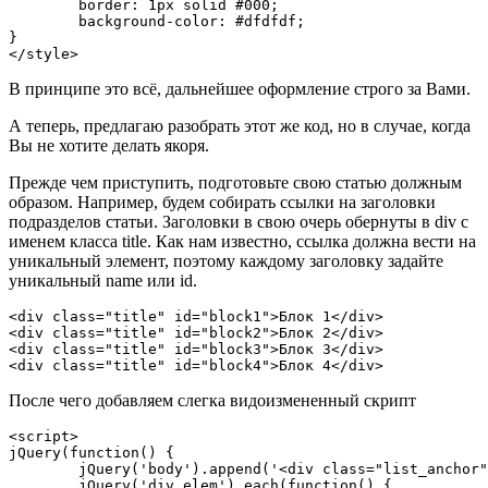
	border: 1px solid #000;

	background-color: #dfdfdf;

}

</style>
В принципе это всё, дальнейшее оформление строго за Вами.
А теперь, предлагаю разобрать этот же код, но в случае, когда
Вы не хотите делать якоря.
Прежде чем приступить, подготовьте свою статью должным
образом. Например, будем собирать ссылки на заголовки
подразделов статьи. Заголовки в свою очерь обернуты в div с
именем класса title. Как нам известно, ссылка должна вести на
уникальный элемент, поэтому каждому заголовку задайте
уникальный name или id.
<div class="title" id="block1">Блок 1</div>

<div class="title" id="block2">Блок 2</div>

<div class="title" id="block3">Блок 3</div>

<div class="title" id="block4">Блок 4</div>
После чего добавляем слегка видоизмененный скрипт
<script>

jQuery(function() {

	jQuery('body').append('<div class="list_anchor"></div>');

	jQuery('div.elem').each(function() {
