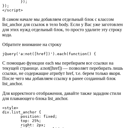
	});

});

</script>
В самом начале мы добавляем отдельный блок с классом
list_anchor для ссылок в тело body. Если у Вас уже заготовлен
для этих нужд отдельный блок, то просто удалите эту строку
кода.
Обратите внимание на строку
jQuery('a:not([href])').each(function() {
С помощью функции each мы перебираем все ссылки на
текущей странице. a:not([href]) — позволяет перебирать лишь
ссылки, не содержащие атрибут href, т.е. берем только якоря.
После чего мы добавляем ссылку в ранее созданный блок
list_anchor.
Для корректного отображения, давайте также зададим стили
для плавающего блока list_anchor.
<style>

div.list_anchor {

	position: fixed;

	top: 25%;

	right: 2px;
