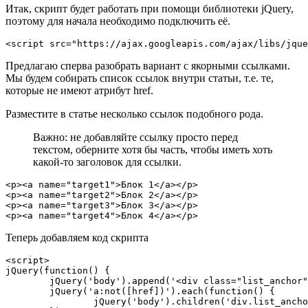
Итак, скрипт будет работать при помощи библиотеки jQuery,
поэтому для начала необходимо подключить её.
<script src="https://ajax.googleapis.com/ajax/libs/jque
Предлагаю сперва разобрать вариант с якорными ссылками.
Мы будем собирать список ссылок внутри статьи, т.е. те,
которые не имеют атрибут href.
Разместите в статье несколько ссылок подобного рода.
Важно: не добавляйте ссылку просто перед
текстом, оберните хотя бы часть, чтобы иметь хоть
какой-то заголовок для ссылки.
<p><a name="target1">Блок 1</a></p>

<p><a name="target2">Блок 2</a></p>

<p><a name="target3">Блок 3</a></p>

<p><a name="target4">Блок 4</a></p>
Теперь добавляем код скрипта
<script>

jQuery(function() {

	jQuery('body').append('<div class="list_anchor"></div>');

	jQuery('a:not([href])').each(function() {

		jQuery('body').children('div.list_anchor').append('<a href="#' + this.name + '">' + this.text + '</a><br />');
