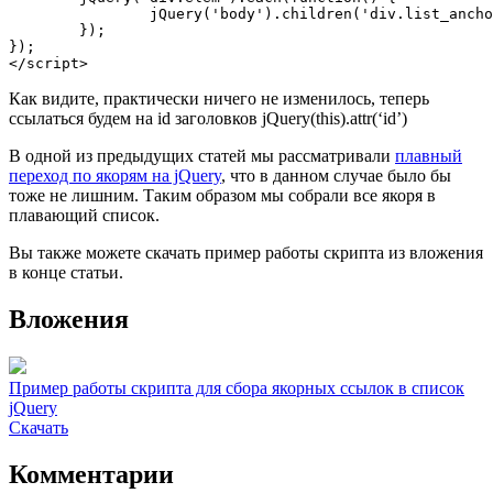
		jQuery('body').children('div.list_anchor').append('<a href="#' + jQuery(this).attr('id') + '">' + jQuery(this).text() + '</a><br />');

	});

});

</script>
Как видите, практически ничего не изменилось, теперь
ссылаться будем на id заголовков jQuery(this).attr(‘id’)
В одной из предыдущих статей мы рассматривали
плавный
переход по якорям на jQuery
, что в данном случае было бы
тоже не лишним. Таким образом мы собрали все якоря в
плавающий список.
Вы также можете скачать пример работы скрипта из вложения
в конце статьи.
Вложения
Пример работы скрипта для сбора якорных ссылок в список
jQuery
Скачать
Комментарии