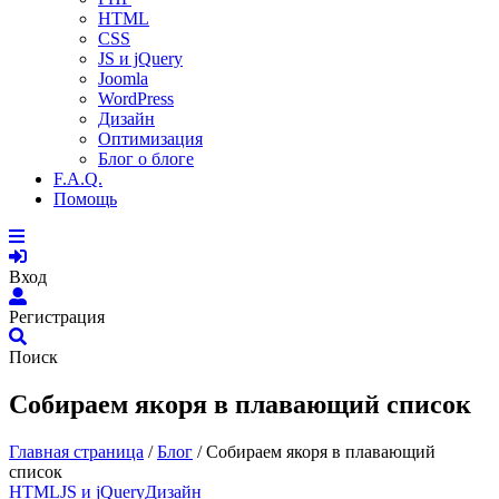
HTML
CSS
JS и jQuery
Joomla
WordPress
Дизайн
Оптимизация
Блог о блоге
F.A.Q.
Помощь
Вход
Регистрация
Поиск
Собираем якоря в плавающий список
Главная страница
/
Блог
/
Собираем якоря в плавающий
список
HTML
JS и jQuery
Дизайн