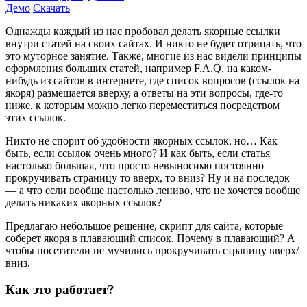
Демо
Скачать
Однажды каждый из нас пробовал делать якорные ссылки
внутри статей на своих сайтах. И никто не будет отрицать, что
это муторное занятие. Также, многие из нас видели принципы
оформления больших статей, например F.A.Q, на каком-
нибудь из сайтов в интернете, где список вопросов (ссылок на
якоря) размещается вверху, а ответы на эти вопросы, где-то
ниже, к которым можно легко переместиться посредством
этих ссылок.
Никто не спорит об удобности якорных ссылок, но… Как
быть, если ссылок очень много? И как быть, если статья
настолько большая, что просто невыносимо постоянно
прокручивать страницу то вверх, то вниз? Ну и на последок
— а что если вообще настолько лениво, что не хочется вообще
делать никаких якорных ссылок?
Предлагаю небольшое решение, скрипт для сайта, которые
соберет якоря в плавающий список. Почему в плавающий? А
чтобы посетители не мучились прокручивать страницу вверх/
вниз.
Как это работает?